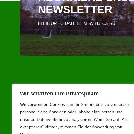
NEWSLETTER
BLEIB UP TO DATE BEIM SV Herschfeld.
Anschrift
Inform
Wir schätzen Ihre Privatsphäre
Wir verwenden Cookies, um Ihr Surferlebnis zu verbessern,
SV Herschfeld 1958 e.V.
> Kontakt
personalisierte Anzeigen oder Inhalte einzusetzen und
Robert-Heim-Weg 1
> Hygienes
unseren Datenverkehr zu analysieren. Wenn Sie auf „Alle
97616 Bad Neustadt a.d.Saale
> Hausord
akzeptieren" klicken, stimmen Sie der Anwendung von
Ort. Herschfeld
> Belegung