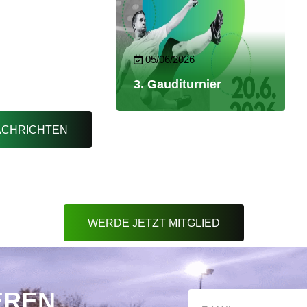
05/06/2026
3. Gauditurnier
ACHRICHTEN
WERDE JETZT MITGLIED
EREN