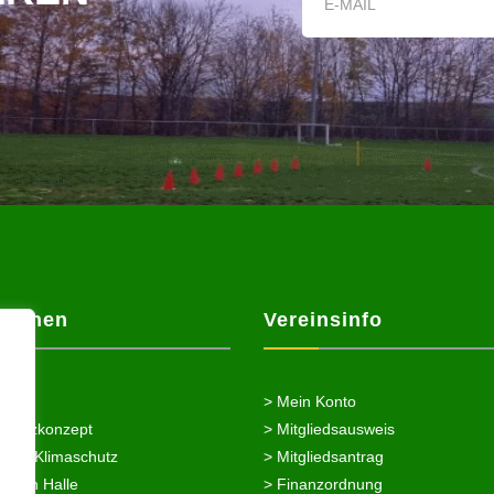
ationen
Vereinsinfo
> Mein Konto
chutzkonzept
> Mitgliedsausweis
nung/Klimaschutz
> Mitgliedsantrag
splan Halle
> Finanzordnung