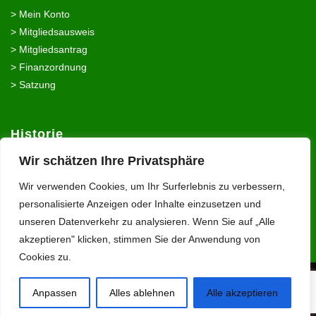
> Mein Konto
> Mitgliedsausweis
> Mitgliedsantrag
> Finanzordnung
> Satzung
Historie
Wir schätzen Ihre Privatsphäre
> Archive
Wir verwenden Cookies, um Ihr Surferlebnis zu verbessern,
> Vereinsgeschichte
personalisierte Anzeigen oder Inhalte einzusetzen und
> Intranet
unseren Datenverkehr zu analysieren. Wenn Sie auf „Alle
akzeptieren" klicken, stimmen Sie der Anwendung von
Cookies zu.
© 2024 SV Herschfeld 1958. All Rights Reserved.
Impressum
|
Anpassen
Alles ablehnen
Alle akzeptieren
Datenschutz
|
DSGVO