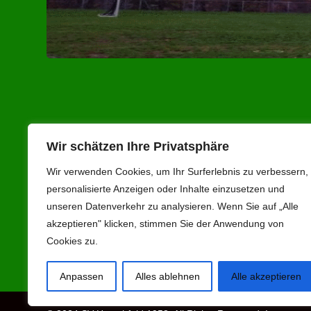
Anschrift
Inform
Wir schätzen Ihre Privatsphäre
Wir verwenden Cookies, um Ihr Surferlebnis zu verbessern,
SV Herschfeld 1958 e.V.
> Kontakt
personalisierte Anzeigen oder Inhalte einzusetzen und
Robert-Heim-Weg 1
> Hygienes
unseren Datenverkehr zu analysieren. Wenn Sie auf „Alle
97616 Bad Neustadt a.d.Saale
> Hausord
akzeptieren" klicken, stimmen Sie der Anwendung von
Ort. Herschfeld
> Belegung
Cookies zu.
09771 / 99 03 42
Anpassen
Alles ablehnen
Alle akzeptieren