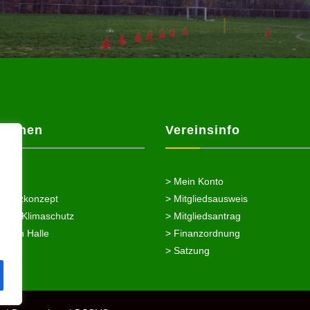
ationen
Vereinsinfo
> Mein Konto
chutzkonzept
> Mitgliedsausweis
nung/Klimaschutz
> Mitgliedsantrag
splan Halle
> Finanzordnung
> Satzung