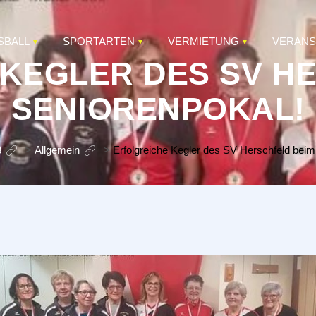
SBALL
SPORTARTEN
VERMIETUNG
VERANS
KEGLER DES SV H
SENIORENPOKAL!
8
>
Allgemein
>
Erfolgreiche Kegler des SV Herschfeld beim