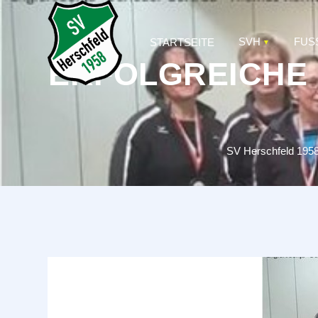
SVH
FUS
STARTSEITE
ERFOLGREICHE 
SV Herschfeld 195